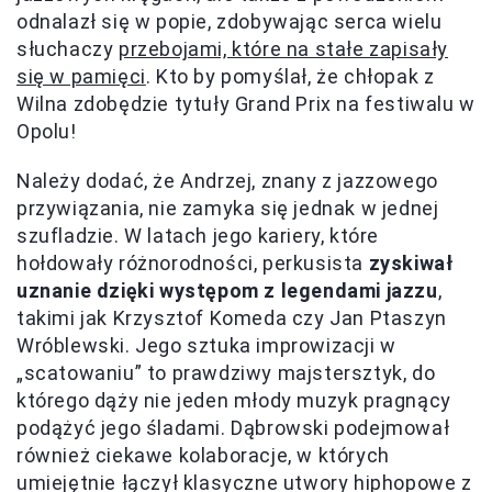
odnalazł się w popie, zdobywając serca wielu
słuchaczy
przebojami, które na stałe zapisały
się w pamięci
. Kto by pomyślał, że chłopak z
Wilna zdobędzie tytuły Grand Prix na festiwalu w
Opolu!
Należy dodać, że Andrzej, znany z jazzowego
przywiązania, nie zamyka się jednak w jednej
szufladzie. W latach jego kariery, które
hołdowały różnorodności, perkusista
zyskiwał
uznanie dzięki występom z legendami jazzu
,
takimi jak Krzysztof Komeda czy Jan Ptaszyn
Wróblewski. Jego sztuka improwizacji w
„scatowaniu” to prawdziwy majstersztyk, do
którego dąży nie jeden młody muzyk pragnący
podążyć jego śladami. Dąbrowski podejmował
również ciekawe kolaboracje, w których
umiejętnie łączył klasyczne utwory hiphopowe z