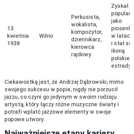
Zyskał
popular
Perkusista,
jako
wokalista,
13
piosenka
kompozytor,
kwietnia
Wilno
w latach
dziennikarz,
1938
i stał się
kierowca
ikoną
rajdowy
polskiej
estrady
Ciekawostką jest, że Andrzej Dąbrowski, mimo
swojego sukcesu w popie, nigdy nie porzucił
jazzu, co czyni go jedynym w swoim rodzaju
artystą, który łączy różne muzyczne światy i
potrafi wplatć jazzowe elementy w swoje
popowe utwory.
Najważniejsze etapy kariery