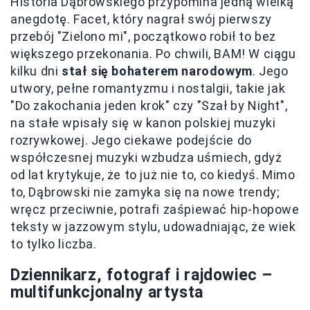
Historia Dąbrowskiego przypomina jedną wielką
anegdotę. Facet, który nagrał swój pierwszy
przebój "Zielono mi", początkowo robił to bez
większego przekonania. Po chwili, BAM! W ciągu
kilku dni
stał się bohaterem narodowym
. Jego
utwory, pełne romantyzmu i nostalgii, takie jak
"Do zakochania jeden krok" czy "Szał by Night",
na stałe wpisały się w kanon polskiej muzyki
rozrywkowej. Jego ciekawe podejście do
współczesnej muzyki wzbudza uśmiech, gdyż
od lat krytykuje, że to już nie to, co kiedyś. Mimo
to, Dąbrowski nie zamyka się na nowe trendy;
wręcz przeciwnie, potrafi zaśpiewać hip-hopowe
teksty w jazzowym stylu, udowadniając, że wiek
to tylko liczba.
Dziennikarz, fotograf i rajdowiec –
multifunkcjonalny artysta