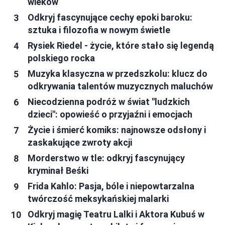
wieków
Odkryj fascynujące cechy epoki baroku:
sztuka i filozofia w nowym świetle
Rysiek Riedel - życie, które stało się legendą
polskiego rocka
Muzyka klasyczna w przedszkolu: klucz do
odkrywania talentów muzycznych maluchów
Niecodzienna podróż w świat "ludzkich
dzieci": opowieść o przyjaźni i emocjach
Życie i śmierć komiks: najnowsze odsłony i
zaskakujące zwroty akcji
Morderstwo w tle: odkryj fascynujący
kryminał Beśki
Frida Kahlo: Pasja, bóle i niepowtarzalna
twórczość meksykańskiej malarki
Odkryj magię Teatru Lalki i Aktora Kubuś w