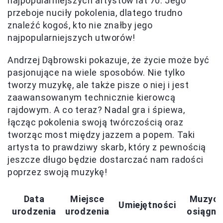
najpopularniejszych artystów lat 70. Jego
przeboje nuciły pokolenia, dlatego trudno
znaleźć kogoś, kto nie znałby jego
najpopularniejszych utworów!
Andrzej Dąbrowski pokazuje, że życie może być
pasjonujące na wiele sposobów. Nie tylko
tworzy muzykę, ale także pisze o niej i jest
zaawansowanym technicznie kierowcą
rajdowym. A co teraz? Nadal gra i śpiewa,
łącząc pokolenia swoją twórczością oraz
tworząc most między jazzem a popem. Taki
artysta to prawdziwy skarb, który z pewnością
jeszcze długo będzie dostarczać nam radości
poprzez swoją muzykę!
Data
Miejsce
Muzycz
Umiejętności
urodzenia
urodzenia
osiągni