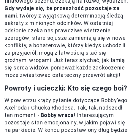
finałowego sezonu, czekają na rozwój wydarzeń.
Gdy wydaje się, że przeszłość pozostaje za
nami
, twórcy z wyjątkową determinacją śledzą
sekrety z minionych odcinków. W ostatniej
odsłonie czeka nas prawdziwe wietrzenie
szeregów; stare sojusze zamieniają się w nowe
konflikty, a bohaterowie, którzy kiedyś uchodzili
za przyjaciół, mogą z łatwością stać się
groźnymi wrogami. Już teraz słychać, jak łamią
się serca widzów, ponieważ każde zaskoczenie
może zwiastować ostateczny przewrót akcji!
Powroty i ucieczki: Kto się czego boi?
W powietrzu krąży pytanie dotyczące Bobby'ego
Axelroda i Chucka Rhodesa. Tak, tak, nadszedł
ten moment -
Bobby wraca
! Interesującym
pozostaje stan emocjonalny, w jakim pojawi się
na parkiecie. W końcu pozostawiony dług będzie