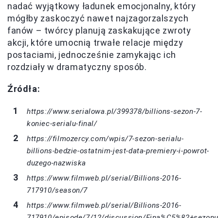
nadać wyjątkowy ładunek emocjonalny, który
mógłby zaskoczyć nawet najzagorzalszych
fanów – twórcy planują zaskakujące zwroty
akcji, które umocnią trwałe relacje między
postaciami, jednocześnie zamykając ich
rozdziały w dramatyczny sposób.
Źródła:
https://www.serialowa.pl/399378/billions-sezon-7-
koniec-serialu-final/
https://filmozercy.com/wpis/7-sezon-serialu-
billions-bedzie-ostatnim-jest-data-premiery-i-powrot-
duzego-nazwiska
https://www.filmweb.pl/serial/Billions-2016-
717910/season/7
https://www.filmweb.pl/serial/Billions-2016-
717910/episode/7/12/discussion/Fina%C5%82+sezonu+