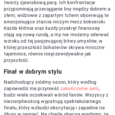
tworzy zjawiskową parę. Ich konfrontacje
przypominają przeciąganie liny między dobrem a
złem; widzowie z zapartym tchem obserwują te
emocjonujące starcia niczym mecz bokserski.
Każda kłótnia oraz każdy przekręt finansowy
stają się nową rundą
, a my nie możemy oderwać
wzroku od tej pasjonującej bitwy umysłów, w
której przeszłość bohaterów skrywa mroczne
tajemnice, równie nieprzewidywalne jak
przyszłość.
Finał w dobrym stylu
Nadchodzący siódmy sezon, który według
zapowiedzi ma przynieść
zakończenie serii
,
budzi wiele oczekiwań wśród fanów. Wszyscy z
niecierpliwością wypatrują spektakularnego
finału, który wzbudzi ekscytację i zapadnie na
długo w pamięć. Na chwilę obecną wiadomo, że