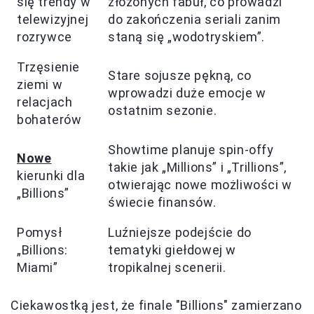
się trendy w
złożonych fabuł, co prowadzi
telewizyjnej
do zakończenia seriali zanim
rozrywce
staną się „wodotryskiem”.
Trzęsienie
Stare sojusze pękną, co
ziemi w
wprowadzi duże emocje w
relacjach
ostatnim sezonie.
bohaterów
Showtime planuje spin-offy
Nowe
takie jak „Millions” i „Trillions”,
kierunki dla
otwierając nowe możliwości w
„Billions”
świecie finansów.
Pomysł
Luźniejsze podejście do
„Billions:
tematyki giełdowej w
Miami”
tropikalnej scenerii.
Ciekawostką jest, że finale "Billions" zamierzano