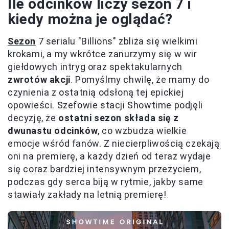
Ile odcinków liczy sezon 7 i
kiedy można je oglądać?
Sezon
7 serialu "Billions" zbliża się wielkimi
krokami, a my wkrótce zanurzymy się w wir
giełdowych intryg oraz spektakularnych
zwrotów akcji
. Pomyślmy chwilę, że mamy do
czynienia z ostatnią odsłoną tej epickiej
opowieści. Szefowie stacji Showtime podjęli
decyzję, że
ostatni sezon składa się z
dwunastu odcinków
, co wzbudza wielkie
emocje wśród fanów. Z niecierpliwością czekają
oni na premierę, a każdy dzień od teraz wydaje
się coraz bardziej intensywnym przeżyciem,
podczas gdy serca biją w rytmie, jakby same
stawiały zakłady na letnią premierę!