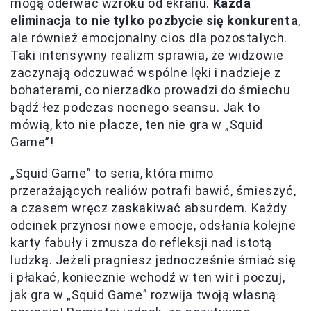
mogą oderwać wzroku od ekranu.
Każda
eliminacja to nie tylko pozbycie się konkurenta
,
ale również emocjonalny cios dla pozostałych.
Taki intensywny realizm sprawia, że widzowie
zaczynają odczuwać wspólne lęki i nadzieje z
bohaterami, co nierzadko prowadzi do śmiechu
bądź łez podczas nocnego seansu. Jak to
mówią, kto nie płacze, ten nie gra w „Squid
Game”!
„Squid Game” to seria, która mimo
przerażających realiów potrafi bawić, śmieszyć,
a czasem wręcz zaskakiwać absurdem. Każdy
odcinek przynosi nowe emocje, odsłania kolejne
karty fabuły i zmusza do refleksji nad istotą
ludzką. Jeżeli pragniesz jednocześnie śmiać się
i płakać, koniecznie wchodź w ten wir i poczuj,
jak gra w „Squid Game” rozwija twoją własną