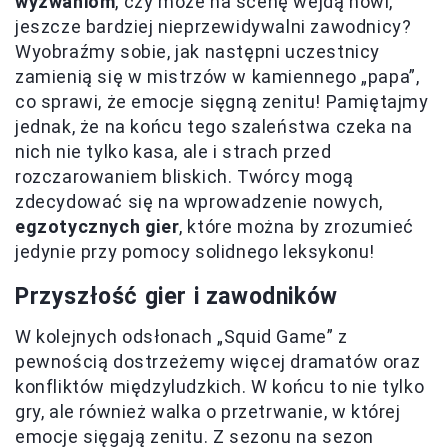
wyzwaniom
, czy może na scenę wejdą nowi,
jeszcze bardziej nieprzewidywalni zawodnicy?
Wyobraźmy sobie, jak następni uczestnicy
zamienią się w mistrzów w kamiennego „papa”,
co sprawi, że emocje sięgną zenitu! Pamiętajmy
jednak, że na końcu tego szaleństwa czeka na
nich nie tylko kasa, ale i strach przed
rozczarowaniem bliskich. Twórcy mogą
zdecydować się na wprowadzenie nowych,
egzotycznych gier
, które można by zrozumieć
jedynie przy pomocy solidnego leksykonu!
Przyszłość gier i zawodników
W kolejnych odsłonach „Squid Game” z
pewnością dostrzeżemy więcej dramatów oraz
konfliktów międzyludzkich. W końcu to nie tylko
gry, ale również walka o przetrwanie, w której
emocje sięgają zenitu. Z sezonu na sezon