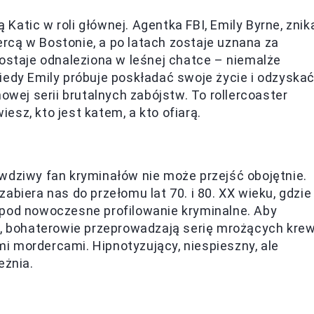
ą Katic w roli głównej. Agentka FBI, Emily Byrne, znik
rcą w Bostonie, a po latach zostaje uznana za
zostaje odnaleziona w leśnej chatce – niemalże
iedy Emily próbuje poskładać swoje życie i odzyska
owej serii brutalnych zabójstw. To rollercoaster
sz, kto jest katem, a kto ofiarą.
wdziwy fan kryminałów nie może przejść obojętnie.
abiera nas do przełomu lat 70. i 80. XX wieku, gdzie
 pod nowoczesne profilowanie kryminalne. Aby
ci, bohaterowie przeprowadzają serię mrożących kre
i mordercami. Hipnotyzujący, niespieszny, ale
eżnia.