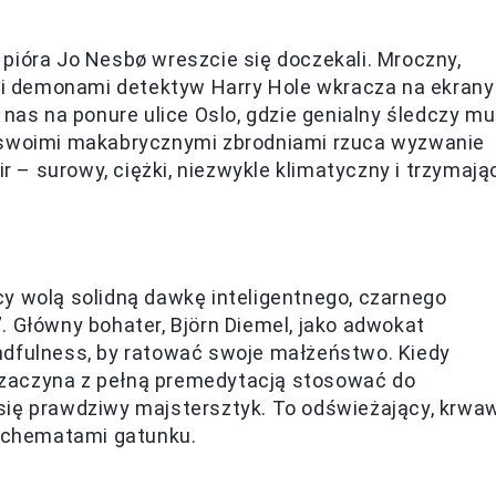
pióra Jo Nesbø wreszcie się doczekali. Mroczny,
i demonami detektyw Harry Hole wkracza na ekrany
 nas na ponure ulice Oslo, gdzie genialny śledczy mu
y swoimi makabrycznymi zbrodniami rzuca wyzwanie
ir – surowy, ciężki, niezwykle klimatyczny i trzymają
y wolą solidną dawkę inteligentnego, czarnego
. Główny bohater, Björn Diemel, jako adwokat
ndfulness, by ratować swoje małżeństwo. Kiedy
z” zaczyna z pełną premedytacją stosować do
się prawdziwy majstersztyk. To odświeżający, krwa
 schematami gatunku.