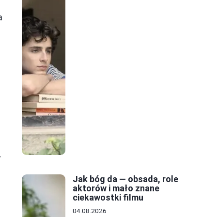
a
ć
w
Jak bóg da — obsada, role
aktorów i mało znane
ciekawostki filmu
04.08.2026