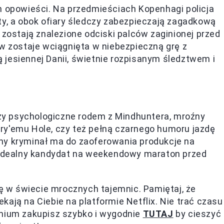
h opowieści. Na przedmieściach Kopenhagi policja
ty, a obok ofiary śledczy zabezpieczają zagadkową
 zostają znalezione odciski palców zaginionej przed
ów zostaje wciągnięta w niebezpieczną grę z
jesiennej Danii, świetnie rozpisanym śledztwem i
lizy psychologiczne rodem z Mindhuntera, mroźny
ry'emu Hole, czy też pełną czarnego humoru jazdę
ny kryminał ma do zaoferowania produkcje na
o idealny kandydat na weekendowy maraton przed
ię w świecie mrocznych tajemnic. Pamiętaj, że
zekają na Ciebie na platformie Netflix. Nie trać czasu
emium zakupisz szybko i wygodnie
TUTAJ
by cieszyć