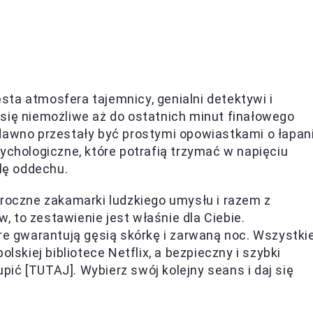
gęsta atmosfera tajemnicy, genialni detektywi i
się niemożliwe aż do ostatnich minut finałowego
 dawno przestały być prostymi opowiastkami o łapan
ychologiczne, które potrafią trzymać w napięciu
ilę oddechu.
mroczne zakamarki ludzkiego umysłu i razem z
 to zestawienie jest właśnie dla Ciebie.
óre gwarantują gęsią skórkę i zarwaną noc. Wszystki
lskiej bibliotece Netflix, a bezpieczny i szybki
ić [TUTAJ]. Wybierz swój kolejny seans i daj się