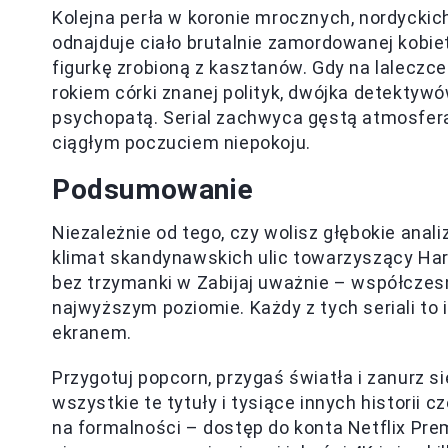
Kolejna perła w koronie mrocznych, nordyckic
odnajduje ciało brutalnie zamordowanej kobie
figurkę zrobioną z kasztanów. Gdy na laleczce
rokiem córki znanej polityk, dwójka detektyw
psychopatą. Serial zachwyca gęstą atmosferą 
ciągłym poczuciem niepokoju.
Podsumowanie
Niezależnie od tego, czy wolisz głębokie ana
klimat skandynawskich ulic towarzyszący Har
bez trzymanki w Zabijaj uważnie – współczes
najwyższym poziomie. Każdy z tych seriali t
ekranem.
Przygotuj popcorn, przygaś światła i zanurz s
wszystkie te tytuły i tysiące innych historii c
na formalności – dostęp do konta Netflix Pr