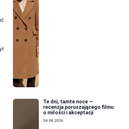
ić
ył
j
Te dni, tamte noce —
recenzja poruszającego filmu
o miłości i akceptacji
04.08.2026