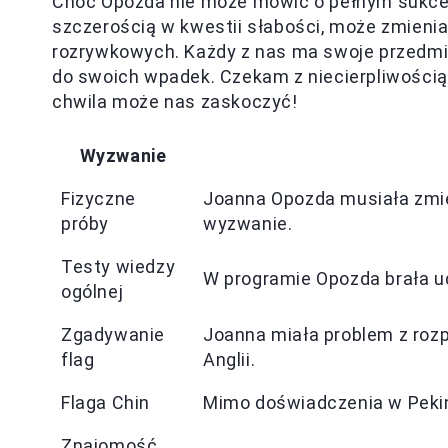
Choć Opozda nie może mówić o pełnym sukces
szczerością w kwestii słabości, może zmien
rozrywkowych. Każdy z nas ma swoje przedmiot
do swoich wpadek. Czekam z niecierpliwością 
chwila może nas zaskoczyć!
Wyzwanie
Fizyczne
Joanna Opozda musiała zmier
próby
wyzwanie.
Testy wiedzy
W programie Opozda brała ud
ogólnej
Zgadywanie
Joanna miała problem z rozpo
flag
Anglii.
Flaga Chin
Mimo doświadczenia w Pekini
Znajomość