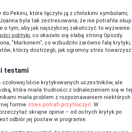
do Pekinu, które łączyło ją z chińskimi symbolami,
 Joanna była tak zestresowana, że nie potrafiła skup
ie o tym, aby jak najszybciej zakończyć to wyzwanie.
ści polityki
, co okazało się słabą stroną Opozdy.
na, "Markonem", co wzbudziło zarówno falę krytyki,
utów, którzy dostrzegli, jak ogromny stres towarzysz
i testami
a czołowej liście krytykowanych uczestników, ale
sobą, która miała trudności z odnalezieniem się w te
stnikami miała problem z rozpoznawaniem niektórych
wnej formie
stres potrafi przytłoczyć
. W
zeczytać skrajne opinie – od ostrych krytyk po
jest odbiór jej postaw w programie.