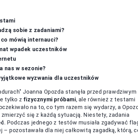
estami
adzą sobie z zadaniami?
 co mówią internauci?
temat wpadek uczestników
ernetu
na nas w sezonie?
wyjątkowe wyzwania dla uczestników
durach" Joanna Opozda stanęła przed prawdziwym
e tylko z
fizycznymi próbami
, ale również z testami
 oczekiwało na to, co tym razem się wydarzy, a Opoz
 zmierzyć się z każdą sytuacją. Niestety, zadania
eć
. Podczas jednego z testów musiała zgadywać flag
iej – pozostawała dla niej całkowitą zagadką, którą, c