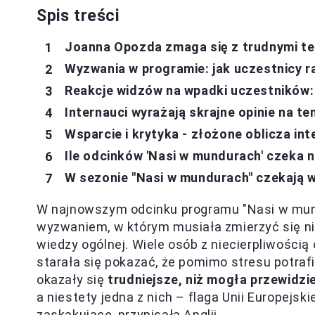
Spis treści
Joanna Opozda zmaga się z trudnymi t
Wyzwania w programie: jak uczestnicy r
Reakcje widzów na wpadki uczestników:
Internauci wyrażają skrajne opinie na 
Wsparcie i krytyka - złożone oblicza int
Ile odcinków 'Nasi w mundurach' czeka 
W sezonie "Nasi w mundurach" czekają 
W najnowszym odcinku programu "Nasi w mun
wyzwaniem, w którym musiała zmierzyć się ni
wiedzy ogólnej. Wiele osób z niecierpliwością
starała się pokazać, że pomimo stresu potrafi
okazały się
trudniejsze, niż mogła przewidzi
a niestety jedna z nich – flaga Unii Europejsk
zaskakujące, przypisała Anglii.