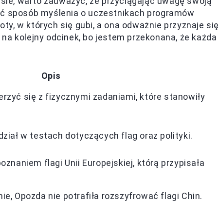
ie, warto zauważyć, że przyciągając uwagę swoją
iać sposób myślenia o uczestnikach programów
y, w których się gubi, a ona odważnie przyznaje si
na kolejny odcinek, bo jestem przekonana, że każda
Opis
zyć się z fizycznymi zadaniami, które stanowiły
ział w testach dotyczących flag oraz polityki.
znaniem flagi Unii Europejskiej, którą przypisała
e, Opozda nie potrafiła rozszyfrować flagi Chin.