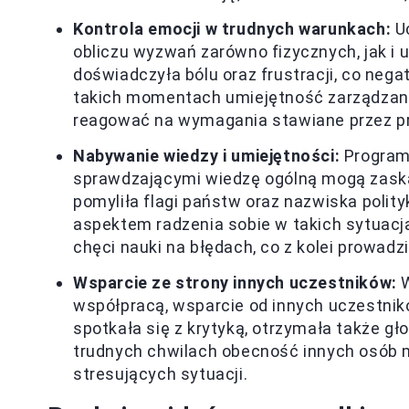
Kontrola emocji w trudnych warunkach:
Uc
obliczu wyzwań zarówno fizycznych, jak i
doświadczyła bólu oraz frustracji, co nega
takich momentach umiejętność zarządzani
reagować na wymagania stawiane przez p
Nabywanie wiedzy i umiejętności:
Programy
sprawdzającymi wiedzę ogólną mogą zask
pomyliła flagi państw oraz nazwiska polity
aspektem radzenia sobie w takich sytuacja
chęci nauki na błędach, co z kolei prowadz
Wsparcie ze strony innych uczestników:
W
współpracą, wsparcie od innych uczestni
spotkała się z krytyką, otrzymała także gł
trudnych chwilach obecność innych osób 
stresujących sytuacji.