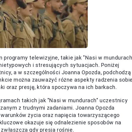
 programy telewizyjne, takie jak "Nasi w mundurach
nietypowych i stresujących sytuacjach. Poniżej
tnicy, a w szczególności Joanna Opozda, podchodzą
unkcie można zauważyć różne aspekty radzenia sobi
i oraz presję, która spoczywa na ich barkach.
ramach takich jak "Nasi w mundurach" uczestnicy
ązanym z trudnymi zadaniami. Joanna Opozda
 warunków życia oraz napięcia towarzyszącego
h kluczowe okazuje się odnalezienie sposobów na
, zwłaszcza gdy presja rośnie.