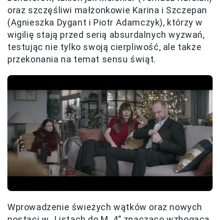
oraz szczęśliwi małżonkowie Karina i Szczepan
(Agnieszka Dygant i Piotr Adamczyk), którzy w
wigilię stają przed serią absurdalnych wyzwań,
testując nie tylko swoją cierpliwość, ale także
przekonania na temat sensu świąt.
Wprowadzenie świeżych wątków oraz nowych
postaci w „Listach do M. 4” znacząco wzbogaca