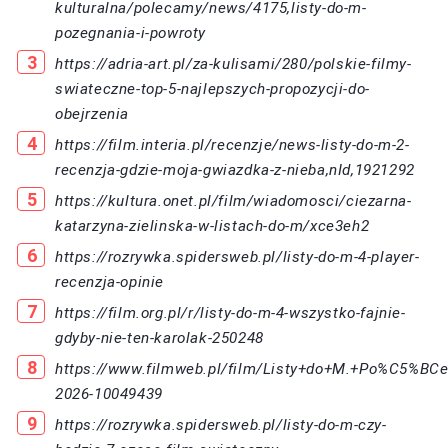
kulturalna/polecamy/news/4175,listy-do-m-
pozegnania-i-powroty
https://adria-art.pl/za-kulisami/280/polskie-filmy-
swiateczne-top-5-najlepszych-propozycji-do-
obejrzenia
https://film.interia.pl/recenzje/news-listy-do-m-2-
recenzja-gdzie-moja-gwiazdka-z-nieba,nId,1921292
https://kultura.onet.pl/film/wiadomosci/ciezarna-
katarzyna-zielinska-w-listach-do-m/xce3eh2
https://rozrywka.spidersweb.pl/listy-do-m-4-player-
recenzja-opinie
https://film.org.pl/r/listy-do-m-4-wszystko-fajnie-
gdyby-nie-ten-karolak-250248
https://www.filmweb.pl/film/Listy+do+M.+Po%C5%BCe
2026-10049439
https://rozrywka.spidersweb.pl/listy-do-m-czy-