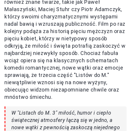
również znane twarze, takie jak Paweł
Małaszyński, Maciej Stuhr czy Piotr Adamczyk,
którzy swoimi charyzmatycznymi występami
nadal bawią i wzruszają publiczność. Film po raz
kolejny podąża za historią pięciu mężczyzn oraz
pięciu kobiet, którzy w nietypowy sposób
odkryją, że miłość i święta potrafią zaskoczyć w
najbardziej niezwykły sposób. Chociaż fabuła
wciąż opiera się na klasycznych schematach
komedii romantycznej, nowe wątki oraz emocje
sprawiają, że trzecia część "Listów do M."
niewątpliwie wznosi się na nowe wyżyny,
obiecując widzom niezapomniane chwile oraz
mnóstwo śmiechu.
W "Listach do M. 3" miłość, humor i ciepło
świątecznej atmosfery łączą się w jedno, a
nowe wątki z pewnością zaskoczą niejednego