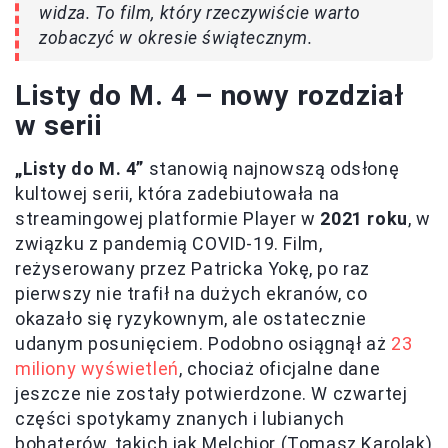
widza. To film, który rzeczywiście warto
zobaczyć w okresie świątecznym.
Listy do M. 4 – nowy rozdział
w serii
„Listy do M. 4”
stanowią najnowszą odsłonę
kultowej serii, która zadebiutowała na
streamingowej platformie Player w
2021 roku
, w
związku z pandemią COVID-19. Film,
reżyserowany przez Patricka Yokę, po raz
pierwszy nie trafił na dużych ekranów, co
okazało się ryzykownym, ale ostatecznie
udanym posunięciem. Podobno osiągnął aż
23
miliony wyświetleń
, chociaż oficjalne dane
jeszcze nie zostały potwierdzone. W czwartej
części spotykamy znanych i lubianych
bohaterów, takich jak Melchior (Tomasz Karolak)