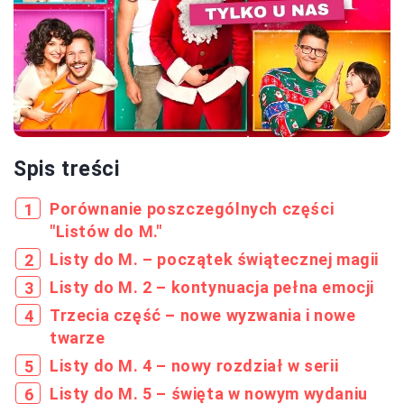
Spis treści
Porównanie poszczególnych części
"Listów do M."
Listy do M. – początek świątecznej magii
Listy do M. 2 – kontynuacja pełna emocji
Trzecia część – nowe wyzwania i nowe
twarze
Listy do M. 4 – nowy rozdział w serii
Listy do M. 5 – święta w nowym wydaniu