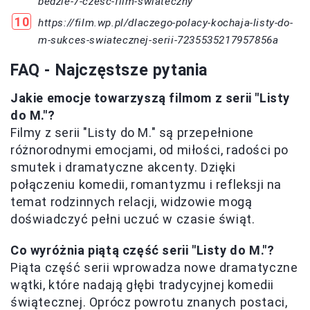
bedzie-7-czesc-film-swiateczny
https://film.wp.pl/dlaczego-polacy-kochaja-listy-do-
m-sukces-swiatecznej-serii-7235535217957856a
FAQ - Najczęstsze pytania
Jakie emocje towarzyszą filmom z serii "Listy
do M."?
Filmy z serii "Listy do M." są przepełnione
różnorodnymi emocjami, od miłości, radości po
smutek i dramatyczne akcenty. Dzięki
połączeniu komedii, romantyzmu i refleksji na
temat rodzinnych relacji, widzowie mogą
doświadczyć pełni uczuć w czasie świąt.
Co wyróżnia piątą część serii "Listy do M."?
Piąta część serii wprowadza nowe dramatyczne
wątki, które nadają głębi tradycyjnej komedii
świątecznej. Oprócz powrotu znanych postaci,