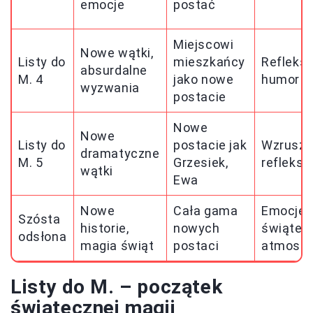
emocje
postać
Miejscowi
Nowe wątki,
Listy do
mieszkańcy
Refleksj
absurdalne
M. 4
jako nowe
humor
wyzwania
postacie
Nowe
Nowe
Listy do
postacie jak
Wzrusze
dramatyczne
M. 5
Grzesiek,
refleksj
wątki
Ewa
Nowe
Cała gama
Emocje,
Szósta
historie,
nowych
świątec
odsłona
magia świąt
postaci
atmosfe
Listy do M. – początek
świątecznej magii