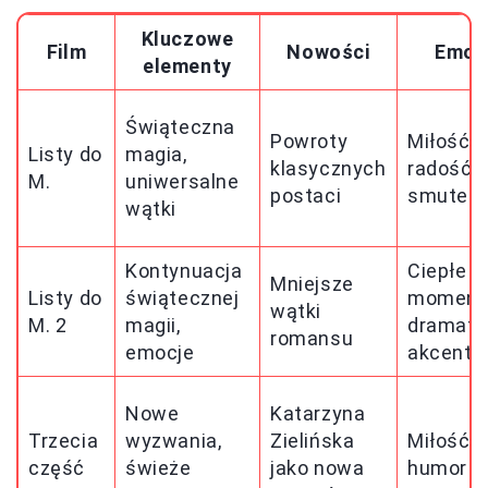
Kluczowe
Film
Nowości
Emoc
elementy
Świąteczna
Powroty
Miłość,
Listy do
magia,
klasycznych
radość,
M.
uniwersalne
postaci
smutek
wątki
Kontynuacja
Ciepłe
Mniejsze
Listy do
świątecznej
moment
wątki
M. 2
magii,
dramaty
romansu
emocje
akcenty
Nowe
Katarzyna
Trzecia
wyzwania,
Zielińska
Miłość i
część
świeże
jako nowa
humor