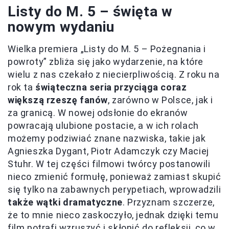
Listy do M. 5 – święta w
nowym wydaniu
Wielka premiera „Listy do M. 5 – Pożegnania i
powroty” zbliża się jako wydarzenie, na które
wielu z nas czekało z niecierpliwością. Z roku na
rok ta
świąteczna seria przyciąga coraz
większą rzeszę fanów
, zarówno w Polsce, jak i
za granicą. W nowej odsłonie do ekranów
powracają ulubione postacie, a w ich rolach
możemy podziwiać znane nazwiska, takie jak
Agnieszka Dygant, Piotr Adamczyk czy Maciej
Stuhr. W tej części filmowi twórcy postanowili
nieco zmienić formułę, ponieważ zamiast skupić
się tylko na zabawnych perypetiach, wprowadzili
także wątki dramatyczne
. Przyznam szczerze,
że to mnie nieco zaskoczyło, jednak dzięki temu
film potrafi wzruszyć i skłonić do refleksji, co w