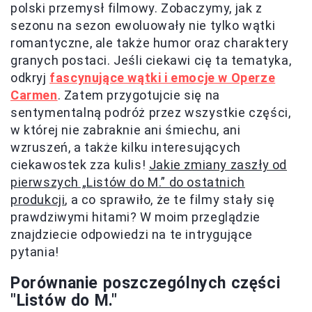
polski przemysł filmowy. Zobaczymy, jak z
sezonu na sezon ewoluowały nie tylko wątki
romantyczne, ale także humor oraz charaktery
granych postaci. Jeśli ciekawi cię ta tematyka,
odkryj
fascynujące wątki i emocje w Operze
Carmen
. Zatem przygotujcie się na
sentymentalną podróż przez wszystkie części,
w której nie zabraknie ani śmiechu, ani
wzruszeń, a także kilku interesujących
ciekawostek zza kulis!
Jakie zmiany zaszły od
pierwszych „Listów do M.” do ostatnich
produkcji
, a co sprawiło, że te filmy stały się
prawdziwymi hitami? W moim przeglądzie
znajdziecie odpowiedzi na te intrygujące
pytania!
Porównanie poszczególnych części
"Listów do M."