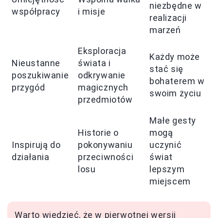
niezbędne w
współpracy
i misje
realizacji
marzeń
Eksploracja
Każdy może
Nieustanne
świata i
stać się
poszukiwanie
odkrywanie
bohaterem w
przygód
magicznych
swoim życiu
przedmiotów
Małe gesty
Historie o
mogą
Inspirują do
pokonywaniu
uczynić
działania
przeciwności
świat
losu
lepszym
miejscem
Warto wiedzieć, że w pierwotnej wersji