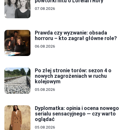
powtórki hitu o Lorelai i Rory
07.08.2026
Prawda czy wyzwanie: obsada
horroru – kto zagrał główne role?
06.08.2026
Po złej stronie torów: sezon 4 o
nowych zagrożeniach w ruchu
kolejowym
05.08.2026
Dyplomatka: opinia i ocena nowego
serialu sensacyjnego — czy warto
oglądać
05.08.2026