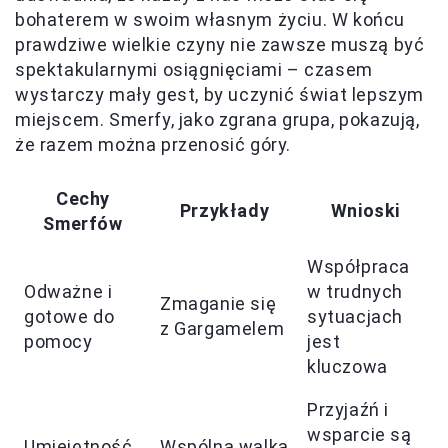
bohaterem w swoim własnym życiu. W końcu
prawdziwe wielkie czyny nie zawsze muszą być
spektakularnymi osiągnięciami – czasem
wystarczy mały gest, by uczynić świat lepszym
miejscem. Smerfy, jako zgrana grupa, pokazują,
że razem można przenosić góry.
Cechy
Przykłady
Wnioski
Smerfów
Współpraca
Odważne i
w trudnych
Zmaganie się
gotowe do
sytuacjach
z Gargamelem
pomocy
jest
kluczowa
Przyjaźń i
wsparcie są
Umiejętność
Wspólna walka