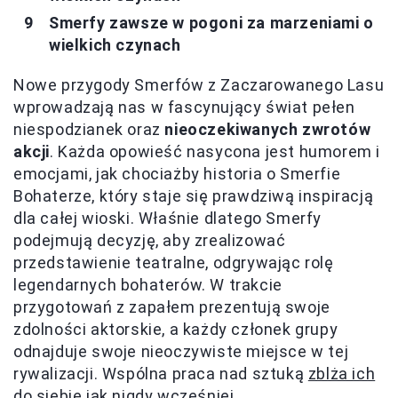
Smerfy zawsze w pogoni za marzeniami o
wielkich czynach
Nowe przygody Smerfów z Zaczarowanego Lasu
wprowadzają nas w fascynujący świat pełen
niespodzianek oraz
nieoczekiwanych zwrotów
akcji
. Każda opowieść nasycona jest humorem i
emocjami, jak chociażby historia o Smerfie
Bohaterze, który staje się prawdziwą inspiracją
dla całej wioski. Właśnie dlatego Smerfy
podejmują decyzję, aby zrealizować
przedstawienie teatralne, odgrywając rolę
legendarnych bohaterów. W trakcie
przygotowań z zapałem prezentują swoje
zdolności aktorskie, a każdy członek grupy
odnajduje swoje nieoczywiste miejsce w tej
rywalizacji. Wspólna praca nad sztuką
zblża ich
do siebie jak nigdy wcześniej
.