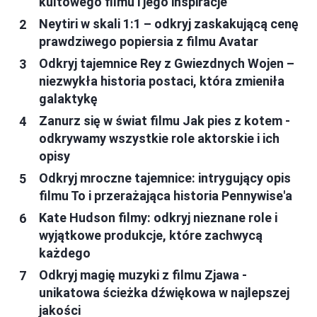
kultowego filmu i jego inspiracje
Neytiri w skali 1:1 – odkryj zaskakującą cenę
prawdziwego popiersia z filmu Avatar
Odkryj tajemnice Rey z Gwiezdnych Wojen –
niezwykła historia postaci, która zmieniła
galaktykę
Zanurz się w świat filmu Jak pies z kotem -
odkrywamy wszystkie role aktorskie i ich
opisy
Odkryj mroczne tajemnice: intrygujący opis
filmu To i przerażająca historia Pennywise'a
Kate Hudson filmy: odkryj nieznane role i
wyjątkowe produkcje, które zachwycą
każdego
Odkryj magię muzyki z filmu Zjawa -
unikatowa ścieżka dźwiękowa w najlepszej
jakości