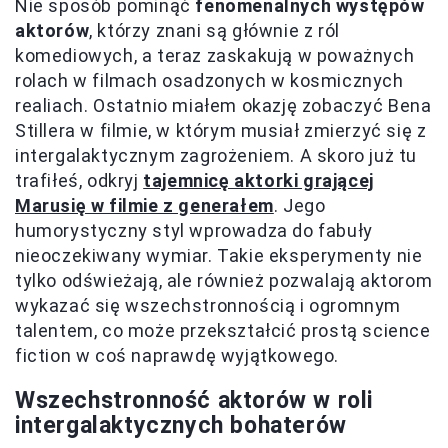
Nie sposób pominąć
fenomenalnych występów
aktorów
, którzy znani są głównie z ról
komediowych, a teraz zaskakują w poważnych
rolach w filmach osadzonych w kosmicznych
realiach. Ostatnio miałem okazję zobaczyć Bena
Stillera w filmie, w którym musiał zmierzyć się z
intergalaktycznym zagrożeniem. A skoro już tu
trafiłeś, odkryj
tajemnicę aktorki grającej
Marusię w filmie z generałem
. Jego
humorystyczny styl wprowadza do fabuły
nieoczekiwany wymiar. Takie eksperymenty nie
tylko odświeżają, ale również pozwalają aktorom
wykazać się wszechstronnością i ogromnym
talentem, co może przekształcić prostą science
fiction w coś naprawdę wyjątkowego.
Wszechstronność aktorów w roli
intergalaktycznych bohaterów