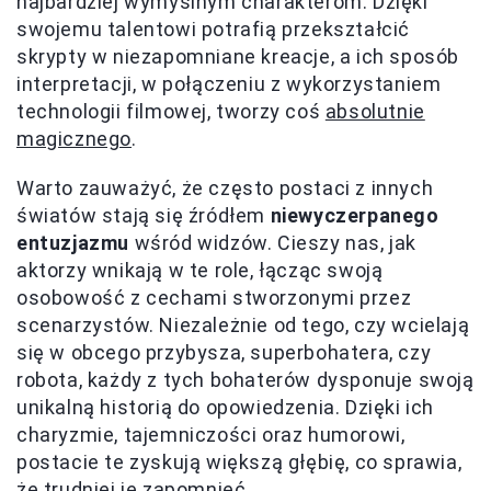
najbardziej wymyślnym charakterom. Dzięki
swojemu talentowi potrafią przekształcić
skrypty w niezapomniane kreacje, a ich sposób
interpretacji, w połączeniu z wykorzystaniem
technologii filmowej, tworzy coś
absolutnie
magicznego
.
Warto zauważyć, że często postaci z innych
światów stają się źródłem
niewyczerpanego
entuzjazmu
wśród widzów. Cieszy nas, jak
aktorzy wnikają w te role, łącząc swoją
osobowość z cechami stworzonymi przez
scenarzystów. Niezależnie od tego, czy wcielają
się w obcego przybysza, superbohatera, czy
robota, każdy z tych bohaterów dysponuje swoją
unikalną historią do opowiedzenia. Dzięki ich
charyzmie, tajemniczości oraz humorowi,
postacie te zyskują większą głębię, co sprawia,
że trudniej je zapomnieć.