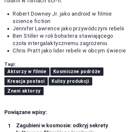
rolami w filmach sci-fi:
Robert Downey Jr. jako android w filmie
science fiction
Jennifer Lawrence jako przywódczyni rebelii
Ben Stiller w roli bohatera stawiającego
czoła intergalaktycznemu zagrożeniu
Chris Pratt jako lider rebelii w obcym świecie
Tagi:
Aktorzy w filmie
Kosmiczne podróże
Kreacja postaci
Kulisy produkcji
Znani aktorzy
Powiązane wpisy:
Zagubieni w kosmosie: odkryj sekrety