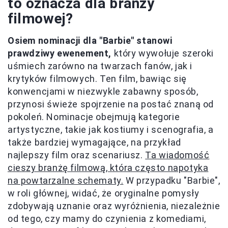
to oznacza dla branży
filmowej?
Osiem nominacji dla "Barbie" stanowi
prawdziwy ewenement,
który wywołuje szeroki
uśmiech zarówno na twarzach fanów, jak i
krytyków filmowych. Ten film, bawiąc się
konwencjami w niezwykle zabawny sposób,
przynosi świeże spojrzenie na postać znaną od
pokoleń. Nominacje obejmują kategorie
artystyczne, takie jak kostiumy i scenografia, a
także bardziej wymagające, na przykład
najlepszy film oraz scenariusz.
Ta wiadomość
cieszy branżę filmową, która często napotyka
na powtarzalne schematy.
W przypadku "Barbie",
w roli głównej, widać, że oryginalne pomysły
zdobywają uznanie oraz wyróżnienia, niezależnie
od tego, czy mamy do czynienia z komediami,