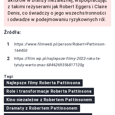
aktorów w branży niezależnej, współpracując
z takimi reżyserami jak Robert Eggers i Claire
Denis, co świadczy o jego wszechstronności
i odwadze w podejmowaniu ryzykownych ról.
Źródła:
https://www.filmweb.pl/person/Robert+Pattinson-
164450
https://film.wp.pl/najlepsze-filmy-2022-roku-te-
tytuly-warto-znac-6846269356817120g
Tagi:
Najlepsze filmy Roberta Pattinsona
Role i transformacje Roberta Pattinsona
Kino niezależne z Robertem Pattinsonem
Dramaty z Robertem Pattinsonem