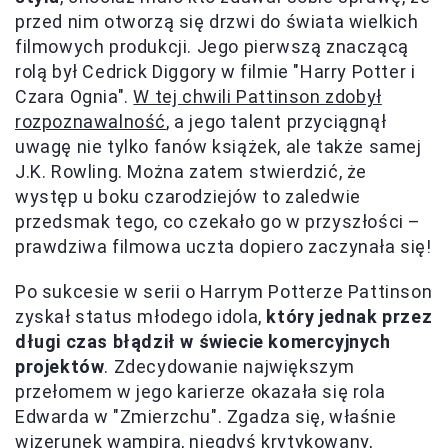
przed nim otworzą się drzwi do świata wielkich
filmowych produkcji. Jego pierwszą znaczącą
rolą był Cedrick Diggory w filmie "Harry Potter i
Czara Ognia".
W tej chwili Pattinson zdobył
rozpoznawalność
, a jego talent przyciągnął
uwagę nie tylko fanów książek, ale także samej
J.K. Rowling. Można zatem stwierdzić, że
występ u boku czarodziejów to zaledwie
przedsmak tego, co czekało go w przyszłości –
prawdziwa filmowa uczta dopiero zaczynała się!
Po sukcesie w serii o Harrym Potterze Pattinson
zyskał status młodego idola,
który jednak przez
długi czas błądził w świecie komercyjnych
projektów
. Zdecydowanie największym
przełomem w jego karierze okazała się rola
Edwarda w "Zmierzchu". Zgadza się, właśnie
wizerunek wampira, niegdyś krytykowany,