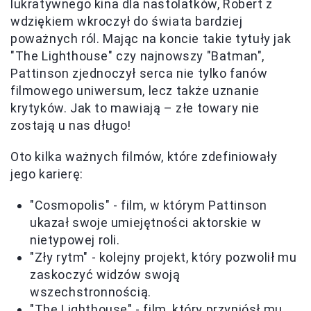
lukratywnego kina dla nastolatków, Robert z
wdziękiem wkroczył do świata bardziej
poważnych ról. Mając na koncie takie tytuły jak
"The Lighthouse" czy najnowszy "Batman",
Pattinson zjednoczył serca nie tylko fanów
filmowego uniwersum, lecz także uznanie
krytyków. Jak to mawiają – złe towary nie
zostają u nas długo!
Oto kilka ważnych filmów, które zdefiniowały
jego karierę:
"Cosmopolis" - film, w którym Pattinson
ukazał swoje umiejętności aktorskie w
nietypowej roli.
"Zły rytm" - kolejny projekt, który pozwolił mu
zaskoczyć widzów swoją
wszechstronnością.
"The Lighthouse" - film, który przyniósł mu