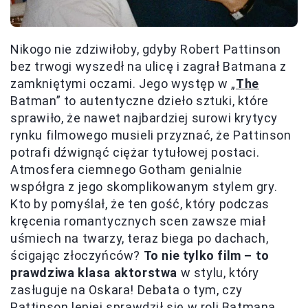
Nikogo nie zdziwiłoby, gdyby Robert Pattinson
bez trwogi wyszedł na ulicę i zagrał Batmana z
zamkniętymi oczami. Jego występ w „
The
Batman” to autentyczne dzieło sztuki, które
sprawiło, że nawet najbardziej surowi krytycy
rynku filmowego musieli przyznać, że Pattinson
potrafi dźwignąć ciężar tytułowej postaci.
Atmosfera ciemnego Gotham genialnie
współgra z jego skomplikowanym stylem gry.
Kto by pomyślał, że ten gość, który podczas
kręcenia romantycznych scen zawsze miał
uśmiech na twarzy, teraz biega po dachach,
ścigając złoczyńców?
To nie tylko film – to
prawdziwa klasa aktorstwa
w stylu, który
zasługuje na Oskara! Debata o tym, czy
Pattinson lepiej sprawdził się w roli Batmana,