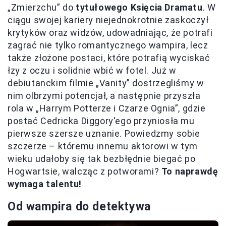
„Zmierzchu” do
tytułowego Księcia Dramatu
. W
ciągu swojej kariery niejednokrotnie zaskoczył
krytyków oraz widzów, udowadniając, że potrafi
zagrać nie tylko romantycznego wampira, lecz
także złożone postaci, które potrafią wyciskać
łzy z oczu i solidnie wbić w fotel. Już w
debiutanckim filmie „Vanity” dostrzegliśmy w
nim olbrzymi potencjał, a następnie przyszła
rola w „Harrym Potterze i Czarze Ognia”, gdzie
postać Cedricka Diggory'ego przyniosła mu
pierwsze szersze uznanie. Powiedzmy sobie
szczerze – któremu innemu aktorowi w tym
wieku udałoby się tak bezbłędnie biegać po
Hogwartsie, walcząc z potworami?
To naprawdę
wymaga talentu!
Od wampira do detektywa