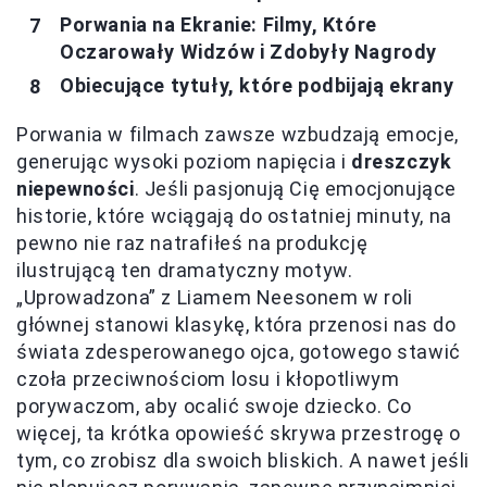
Porwania na Ekranie: Filmy, Które
Oczarowały Widzów i Zdobyły Nagrody
Obiecujące tytuły, które podbijają ekrany
Porwania w filmach zawsze wzbudzają emocje,
generując wysoki poziom napięcia i
dreszczyk
niepewności
. Jeśli pasjonują Cię emocjonujące
historie, które wciągają do ostatniej minuty, na
pewno nie raz natrafiłeś na produkcję
ilustrującą ten dramatyczny motyw.
„Uprowadzona” z Liamem Neesonem w roli
głównej stanowi klasykę, która przenosi nas do
świata zdesperowanego ojca, gotowego stawić
czoła przeciwnościom losu i kłopotliwym
porywaczom, aby ocalić swoje dziecko. Co
więcej, ta krótka opowieść skrywa przestrogę o
tym, co zrobisz dla swoich bliskich. A nawet jeśli