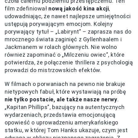
czoła całemu podziemiu przestępczemu. Ten
film zdefiniował
nową jakość kina akcji
,
udowadniając, że nawet najlepsze umiejętności
ustępują porywającym emocjom. Kolejny
porywający tytuł – „Labirynt” – zaprasza nas do
mrocznego świata zaginięć z Gyllenhaalem i
Jackmanem w rolach głównych. Nie wolno
również zapominać o „Milczeniu owiec”, które
potwierdza, że połączenie thrillera z psychologią
prowadzi do mistrzowskich efektów.
W filmach o porwaniach na pewno nie brakuje
nietypowych fabuł, które wystawiają na próbę
nie tylko postacie, ale także nasze nerwy
.
„Kapitan Phillips”, bazujący na autentycznych
wydarzeniach, przedstawia emocjonującą
opowieść o uprowadzeniu amerykańskiego
statku, w której Tom Hanks ukazuje, czym jest
odwaga w obliczu nieznanego zagrożenia. Z