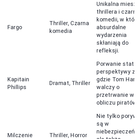
Unikalna miesz
thrillera i czarne
komedii, w które
Thriller, Czarna
Fargo
absurdalne
komedia
wydarzenia
skłaniają do
refleksji.
Porwanie statku
perspektywy zał
Kapitain
gdzie Tom Han
Dramat, Thriller
Phillips
walczy o
przetrwanie w
obliczu piratów.
Nie tylko poryw
są w
niebezpieczeńs
Milczenie
Thriller, Horror