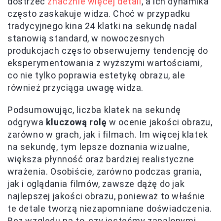
dostrzec
znacznie więcej detali
, a ich dynamika
często zaskakuje widza. Choć w przypadku
tradycyjnego kina 24 klatki na sekundę nadal
stanowią standard, w nowoczesnych
produkcjach często obserwujemy tendencję do
eksperymentowania z wyższymi wartościami,
co nie tylko poprawia estetykę obrazu, ale
również przyciąga uwagę widza.
Podsumowując, liczba klatek na sekundę
odgrywa
kluczową rolę
w ocenie jakości obrazu,
zarówno w grach, jak i filmach. Im więcej klatek
na sekundę, tym lepsze doznania wizualne,
większa płynność oraz bardziej realistyczne
wrażenia. Osobiście, zarówno podczas grania,
jak i oglądania filmów, zawsze dążę do jak
najlepszej jakości obrazu, ponieważ to właśnie
te detale tworzą niezapomniane doświadczenia.
Bez względu na to, czy jesteśmy zapalonymi