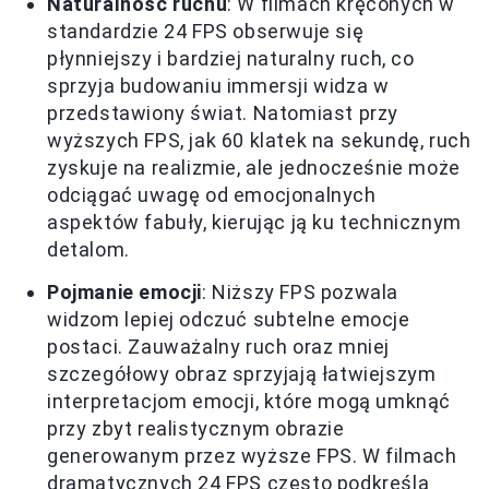
Naturalność ruchu
: W filmach kręconych w
standardzie 24 FPS obserwuje się
płynniejszy i bardziej naturalny ruch, co
sprzyja budowaniu immersji widza w
przedstawiony świat. Natomiast przy
wyższych FPS, jak 60 klatek na sekundę, ruch
zyskuje na realizmie, ale jednocześnie może
odciągać uwagę od emocjonalnych
aspektów fabuły, kierując ją ku technicznym
detalom.
Pojmanie emocji
: Niższy FPS pozwala
widzom lepiej odczuć subtelne emocje
postaci. Zauważalny ruch oraz mniej
szczegółowy obraz sprzyjają łatwiejszym
interpretacjom emocji, które mogą umknąć
przy zbyt realistycznym obrazie
generowanym przez wyższe FPS. W filmach
dramatycznych 24 FPS często podkreśla