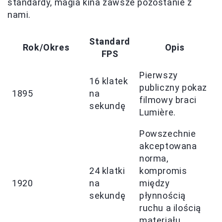
standardy, magia kina zawsze pozostanie z
nami.
Standard
Rok/Okres
Opis
FPS
Pierwszy
16 klatek
publiczny pokaz
1895
na
filmowy braci
sekundę
Lumière.
Powszechnie
akceptowana
norma,
24 klatki
kompromis
1920
na
między
sekundę
płynnością
ruchu a ilością
materiału