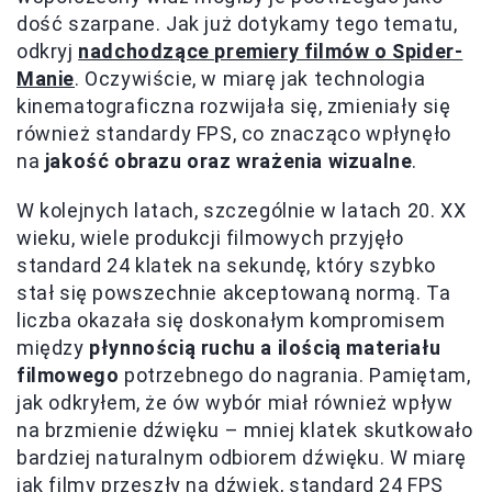
dość szarpane. Jak już dotykamy tego tematu,
odkryj
nadchodzące premiery filmów o Spider-
Manie
. Oczywiście, w miarę jak technologia
kinematograficzna rozwijała się, zmieniały się
również standardy FPS, co znacząco wpłynęło
na
jakość obrazu oraz wrażenia wizualne
.
W kolejnych latach, szczególnie w latach 20. XX
wieku, wiele produkcji filmowych przyjęło
standard 24 klatek na sekundę, który szybko
stał się powszechnie akceptowaną normą. Ta
liczba okazała się doskonałym kompromisem
między
płynnością ruchu a ilością materiału
filmowego
potrzebnego do nagrania. Pamiętam,
jak odkryłem, że ów wybór miał również wpływ
na brzmienie dźwięku – mniej klatek skutkowało
bardziej naturalnym odbiorem dźwięku. W miarę
jak filmy przeszły na dźwięk, standard 24 FPS