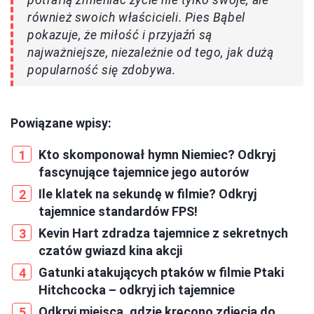
potrafią zmieniać życie nie tylko swoje, ale
również swoich właścicieli. Pies Bąbel
pokazuje, że miłość i przyjaźń są
najważniejsze, niezależnie od tego, jak dużą
popularność się zdobywa.
Powiązane wpisy:
Kto skomponował hymn Niemiec? Odkryj
fascynujące tajemnice jego autorów
Ile klatek na sekundę w filmie? Odkryj
tajemnice standardów FPS!
Kevin Hart zdradza tajemnice z sekretnych
czatów gwiazd kina akcji
Gatunki atakujących ptaków w filmie Ptaki
Hitchcocka – odkryj ich tajemnice
Odkryj miejsca, gdzie kręcono zdjęcia do