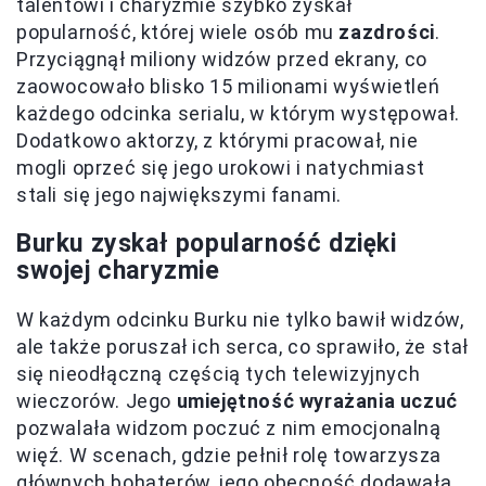
talentowi i charyzmie szybko zyskał
popularność, której wiele osób mu
zazdrości
.
Przyciągnął miliony widzów przed ekrany, co
zaowocowało blisko 15 milionami wyświetleń
każdego odcinka serialu, w którym występował.
Dodatkowo aktorzy, z którymi pracował, nie
mogli oprzeć się jego urokowi i natychmiast
stali się jego największymi fanami.
Burku zyskał popularność dzięki
swojej charyzmie
W każdym odcinku Burku nie tylko bawił widzów,
ale także poruszał ich serca, co sprawiło, że stał
się nieodłączną częścią tych telewizyjnych
wieczorów. Jego
umiejętność wyrażania uczuć
pozwalała widzom poczuć z nim emocjonalną
więź. W scenach, gdzie pełnił rolę towarzysza
głównych bohaterów, jego obecność dodawała