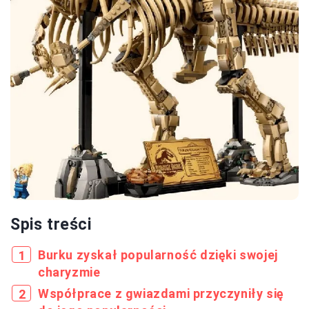
Spis treści
Burku zyskał popularność dzięki swojej
charyzmie
Współprace z gwiazdami przyczyniły się