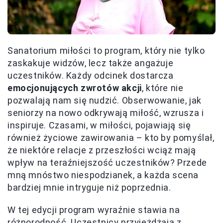
Sanatorium miłości to program, który nie tylko
zaskakuje widzów, lecz także angażuje
uczestników. Każdy odcinek dostarcza
emocjonujących zwrotów akcji
, które nie
pozwalają nam się nudzić. Obserwowanie, jak
seniorzy na nowo odkrywają miłość, wzrusza i
inspiruje. Czasami, w miłości, pojawiają się
również życiowe zawirowania – kto by pomyślał,
że niektóre relacje z przeszłości wciąż mają
wpływ na teraźniejszość uczestników? Przede
mną mnóstwo niespodzianek, a każda scena
bardziej mnie intryguje niż poprzednia.
W tej edycji program wyraźnie stawia na
różnorodność. Uczestnicy przyjeżdżają z