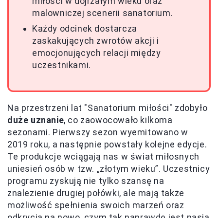
miłości w dojrzałym wieku oraz
malowniczej scenerii sanatorium.
Każdy odcinek dostarcza
zaskakujących zwrotów akcji i
emocjonujących relacji między
uczestnikami.
Na przestrzeni lat "Sanatorium miłości" zdobyło
duże uznanie
, co zaowocowało kilkoma
sezonami. Pierwszy sezon wyemitowano w
2019 roku, a następnie powstały kolejne edycje.
Te produkcje wciągają nas w świat miłosnych
uniesień osób w tzw. „złotym wieku”. Uczestnicy
programu zyskują nie tylko szansę na
znalezienie drugiej połówki, ale mają także
możliwość spełnienia swoich marzeń oraz
odkrycia na nowo, czym tak naprawdę jest pasja