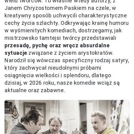
wielu twórców. To właśnie wtedy autorzy, z
Janem Chryzostomem Paskiem na czele, w
kreatywny sposób uchwycili charakterystyczne
cechy życia szlachty. Odkrywając krainę humoru
w wyśmienitych komediach, dostrzegamy, jak
mistrzowsko tamtejsi twórcy przedstawiali
przesadę, pychę oraz wręcz absurdalne
sytuacje
związane z życiem arystokratów.
Narodził się wówczas specyficzny rodzaj satyry,
który zachwycał nieudolnymi próbami
osiągnięcia wielkości i splendoru, dlatego
dzisiaj, w 2026 roku, nasze komedie wciąż są
aktualne oraz zabawne.