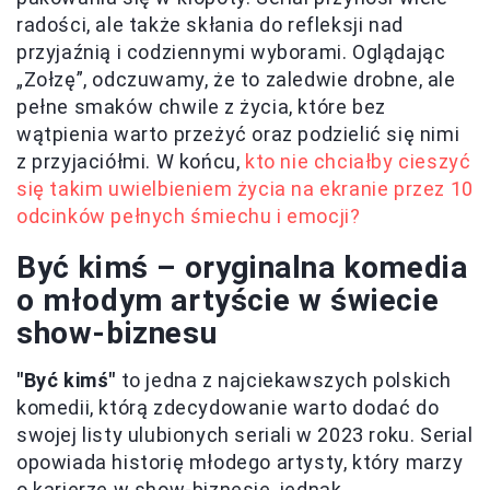
radości, ale także skłania do refleksji nad
przyjaźnią i codziennymi wyborami. Oglądając
„Zołzę”, odczuwamy, że to zaledwie drobne, ale
pełne smaków chwile z życia, które bez
wątpienia warto przeżyć oraz podzielić się nimi
z przyjaciółmi. W końcu,
kto nie chciałby cieszyć
się takim uwielbieniem życia na ekranie przez 10
odcinków pełnych śmiechu i emocji?
Być kimś – oryginalna komedia
o młodym artyście w świecie
show-biznesu
"Być kimś"
to jedna z najciekawszych polskich
komedii, którą zdecydowanie warto dodać do
swojej listy ulubionych seriali w 2023 roku. Serial
opowiada historię młodego artysty, który marzy
o karierze w show-biznesie, jednak