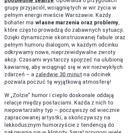
poobiednie seanse
. Opowiada o przygodach
grupy przyjaciół, wciągniętych w wir życia w
pełnym energii mieście Warszawie. Każdy
bohater ma
własne marzenia oraz problemy
,
które często prowadzą do zabawnych sytuacji.
Dzięki dynamicznie skonstruowanej fabule oraz
pełnym humoru dialogom, w każdym odcinku
odkrywamy nowe, nieprzewidywalne zwroty
akcji. Czasami wystarczy spojrzeć na ulubioną
kawiarnię, aby wciągnąć się w wir niezwykłych
zdarzeń – a
zaledwie 30 minut
na odcinek
pozwala poczuć tę wyjątkową atmosferę!
W „Zołzie” humor i ciepło doskonale oddają
relacje między postaciami. Każda z nich to
niepowtarzalny typ – począwszy od wiecznie
zapracowanej artystki, a skończywszy na
lekkodusznym humorzyście z tendencją do
pakowania się w kłopoty. Serial przynosi wiele