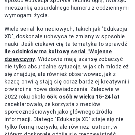
sposób edukacja spotyka technologię, tworząc
mieszankę absurdalnego humoru z codziennymi
wymogami życia.
Wiele seriali komediowych, takich jak "Edukacja
XD", doskonale uchwyca te zmiany w sposobie
nauki. Jeśli ciekawi cię ta tematyka to sprawdź
ile odcinków ma kultowy serial "Wojenne
dziewczyny
. Widzowie mają szansę zobaczyć
nie tylko absurdalne sytuacje, w jakich młodzież
się znajduje, ale również obserwować, jak z
każdą chwilą stają się coraz bardziej kreatywni i
otwarci na nowe doświadczenia. Zaledwie w
2022 roku około
65% osób w wieku 15-24 lat
zadeklarowało, że korzysta z mediów
społecznościowych jako głównego źródła
informacji. Dlatego "Edukacja XD" staje się nie
tylko formą rozrywki, ale również lustrem, w
którym doskonale odbija się rzeczywistość