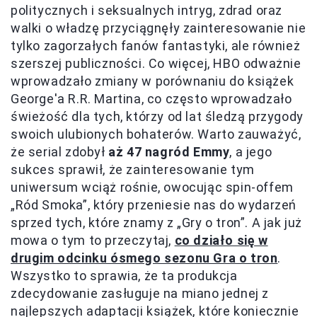
politycznych i seksualnych intryg, zdrad oraz
walki o władzę przyciągnęły zainteresowanie nie
tylko zagorzałych fanów fantastyki, ale również
szerszej publiczności. Co więcej, HBO odważnie
wprowadzało zmiany w porównaniu do książek
George'a R.R. Martina, co często wprowadzało
świeżość dla tych, którzy od lat śledzą przygody
swoich ulubionych bohaterów. Warto zauważyć,
że serial zdobył
aż 47 nagród Emmy
, a jego
sukces sprawił, że zainteresowanie tym
uniwersum wciąż rośnie, owocując spin-offem
„Ród Smoka”, który przeniesie nas do wydarzeń
sprzed tych, które znamy z „Gry o tron”. A jak już
mowa o tym to przeczytaj,
co działo się w
drugim odcinku ósmego sezonu Gra o tron
.
Wszystko to sprawia, że ta produkcja
zdecydowanie zasługuje na miano jednej z
najlepszych adaptacji książek, które koniecznie