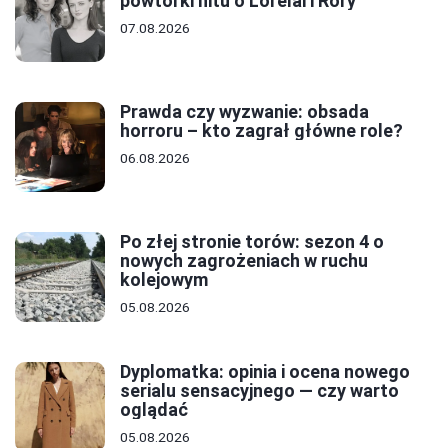
powtórki hitu o Lorelai i Rory
07.08.2026
Prawda czy wyzwanie: obsada
horroru – kto zagrał główne role?
06.08.2026
Po złej stronie torów: sezon 4 o
nowych zagrożeniach w ruchu
kolejowym
05.08.2026
Dyplomatka: opinia i ocena nowego
serialu sensacyjnego — czy warto
oglądać
05.08.2026