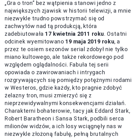
„Gra o tron” bez wątpienia stanowi jedno z
największych zjawisk w historii telewizji, a mnie
niezwykle trudno powstrzymać się od
zachwytów nad tą produkcją, która
zadebiutowała
17 kwietnia 2011 roku
. Ostatni
odcinek wyemitowano
19 maja 2019 roku
, a
przez te osiem sezonów serial zdobył nie tylko
miano kultowego, ale także rekordowego pod
względem oglądalności. Fabuła tej serii
opowiada o zawirowaniach i intrygach
rozgrywających się pomiędzy potężnymi rodami
w Westeros, gdzie każdy, kto pragnie zdobyć
żelazny tron, musi zmierzyć się z
nieprzewidywalnymi konsekwencjami działań.
Charakterni bohaterowie, tacy jak Eddard Stark,
Robert Baratheon i Sansa Stark, podbili serca
milionów widzów, a ich losy wciągnęły nas w
niezwykle złożoną fabułę, pełną brutalnych