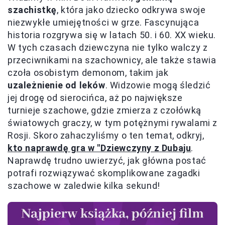
szachistkę
, która jako dziecko odkrywa swoje
niezwykłe umiejętności w grze. Fascynująca
historia rozgrywa się w latach 50. i 60. XX wieku.
W tych czasach dziewczyna nie tylko walczy z
przeciwnikami na szachownicy, ale także stawia
czoła osobistym demonom, takim jak
uzależnienie od leków
. Widzowie mogą śledzić
jej drogę od sierocińca, aż po największe
turnieje szachowe, gdzie zmierza z czołówką
światowych graczy, w tym potężnymi rywalami z
Rosji. Skoro zahaczyliśmy o ten temat, odkryj,
kto naprawdę gra w "Dziewczyny z Dubaju
.
Naprawdę trudno uwierzyć, jak główna postać
potrafi rozwiązywać skomplikowane zagadki
szachowe w zaledwie kilka sekund!