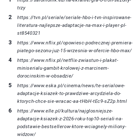
trzy
https://tvn.pl/seriale/seriale-hbo-i-tvn-inspirowane-
literatura-najlepsze-adaptacje-na-max-i-player-pl-
st8540321
https://www.nflix.pl/opowiesc-podrecznej-premiera-
piatego-sezonu-juz-15-wrzesnia-w-ofercie-hbo-max/
https://www.nflix.pl/netflix-zwiastun-i-plakat-
miniserialu-gambit-krolowej-z-marcinem-
dorocinskim-w-obsadzie/
https://www.eska.pl/cinema/news/te-serialowe-
adaptacje-ksiazek-to-prawdziwe-arcydziela-do-
ktorych-chce-sie-wracac-aa-tHbH-tEc9-sZ2p.html
https://www.elle.pl/kultura/najglosniejsze-
adaptacje-ksiazek-z-2026-roku-top10-seriali-na-
podstawie-bestsellerow-ktore-wciagnely-miliony-
widzow/