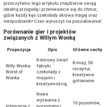
przeczytaniu tego artykułu znajdziecie swoją
idealną przygodę i przeniesiecie się do chmur,
gdzie każdy kęs czekolady skrywa magię oraz
niespodzianki! Czas wyruszyć na poszukiwania!
Porównanie gier i projektów
związanych z Willym Wonką
Propozycja
Opis
Główne cechy
Kolorowy świat
8 misji, 50
Willy Wonka:
fabryki
receptur,
World of
czekolady z
kreatywne
Wonka
misjami i
gotowanie.
kreatywnością.
Nowe
wyzwania z
10 poziomów,
Integracja z
poziomami i