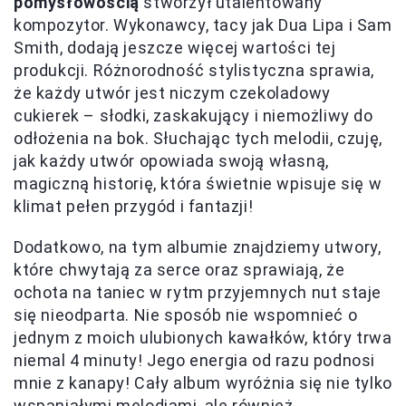
pomysłowością
stworzył utalentowany
kompozytor. Wykonawcy, tacy jak Dua Lipa i Sam
Smith, dodają jeszcze więcej wartości tej
produkcji. Różnorodność stylistyczna sprawia,
że każdy utwór jest niczym czekoladowy
cukierek – słodki, zaskakujący i niemożliwy do
odłożenia na bok. Słuchając tych melodii, czuję,
jak każdy utwór opowiada swoją własną,
magiczną historię, która świetnie wpisuje się w
klimat pełen przygód i fantazji!
Dodatkowo, na tym albumie znajdziemy utwory,
które chwytają za serce oraz sprawiają, że
ochota na taniec w rytm przyjemnych nut staje
się nieodparta. Nie sposób nie wspomnieć o
jednym z moich ulubionych kawałków, który trwa
niemal 4 minuty! Jego energia od razu podnosi
mnie z kanapy! Cały album wyróżnia się nie tylko
wspaniałymi melodiami, ale również