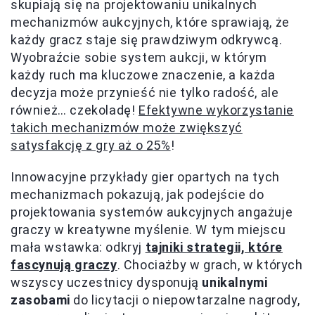
skupiają się na projektowaniu unikalnych
mechanizmów aukcyjnych, które sprawiają, że
każdy gracz staje się prawdziwym odkrywcą.
Wyobraźcie sobie system aukcji, w którym
każdy ruch ma kluczowe znaczenie, a każda
decyzja może przynieść nie tylko radość, ale
również… czekoladę!
Efektywne wykorzystanie
takich mechanizmów może zwiększyć
satysfakcję z gry aż o 25%
!
Innowacyjne przykłady gier opartych na tych
mechanizmach pokazują, jak podejście do
projektowania systemów aukcyjnych angażuje
graczy w kreatywne myślenie. W tym miejscu
mała wstawka: odkryj
tajniki strategii, które
fascynują graczy
. Chociażby w grach, w których
wszyscy uczestnicy dysponują
unikalnymi
zasobami
do licytacji o niepowtarzalne nagrody,