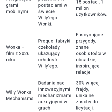
15 postaci, 1
grami
postaciami w
milion
mobilnymi
świecie
użytkowników.
Willy'ego
Wonki.
Fascynujące
Prequel fabryki
przygody,
Wonka –
czekolady,
znane
film z 2026
ukazujący
osobistości w
roku
młodość
obsadzie,
Willy'ego.
inspirujące
relacje.
Badania nad
30% więcej
innowacyjnymi
frajdy,
Willy Wonka
mechanizmami
unikalne
Mechanisms
aukcyjnymi w
zasoby do
grach.
licytacji.