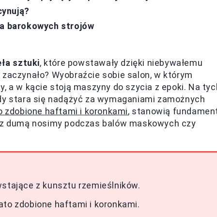
cynują?
ia barokowych strojów
ła sztuki
, które powstawały dzięki niebywałemu
ę zaczynało? Wyobraźcie sobie salon, w którym
, a w kącie stoją maszyny do szycia z epoki. Na tyc
y stara się nadążyć za wymaganiami zamożnych
 zdobione haftami i koronkami
, stanowią fundamen
iś z dumą nosimy podczas balów maskowych czy
wstające z kunsztu rzemieślników.
ato zdobione haftami i koronkami.