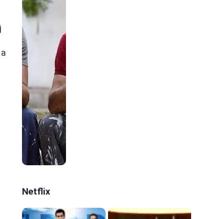
e
j
–
na
Netflix