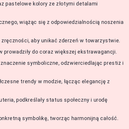
az pastelowe kolory ze złotymi detalami
znego, wiążąc się z odpowiedzialnością noszenia
zręczności, aby unikać zderzeń w towarzystwie.
 prowadziły do coraz większej ekstrawagancji.
znaczenie symboliczne, odzwierciedlając prestiż i
czesne trendy w modzie, łącząc elegancję z
żuteria, podkreślały status społeczny i urodę
onkretną symbolikę, tworząc harmonijną całość.