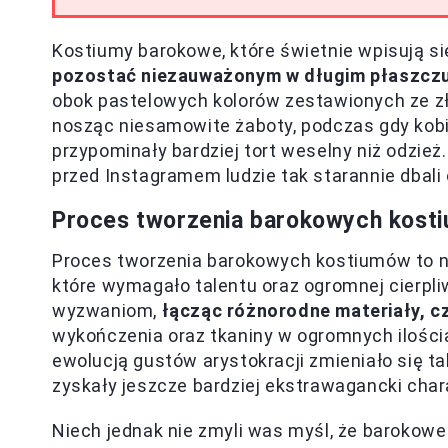
Kostiumy barokowe, które świetnie wpisują si
pozostać niezauważonym w długim płaszczu 
obok pastelowych kolorów zestawionych ze zł
nosząc niesamowite żaboty, podczas gdy kobie
przypominały bardziej tort weselny niż odzie
przed Instagramem ludzie tak starannie dbali 
Proces tworzenia barokowych kost
Proces tworzenia barokowych kostiumów to ni
które wymagało talentu oraz ogromnej cierpli
wyzwaniom,
łącząc różnorodne materiały, c
wykończenia oraz tkaniny w ogromnych ilościa
ewolucją gustów arystokracji zmieniało się ta
zyskały jeszcze bardziej ekstrawagancki chara
Niech jednak nie zmyli was myśl, że barokowe