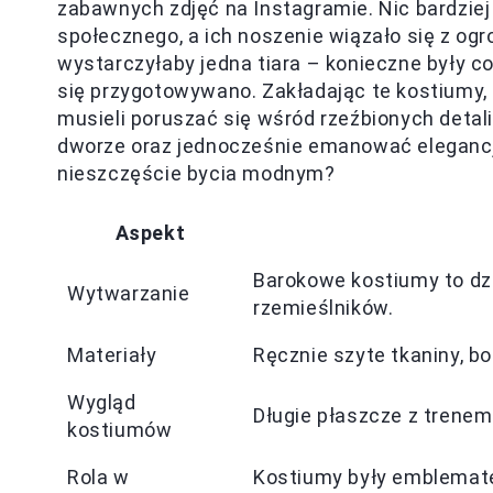
zabawnych zdjęć na Instagramie. Nic bardzie
społecznego, a ich noszenie wiązało się z o
wystarczyłaby jedna tiara – konieczne były co 
się przygotowywano. Zakładając te kostiumy,
musieli poruszać się wśród rzeźbionych detal
dworze oraz jednocześnie emanować elegancją
nieszczęście bycia modnym?
Aspekt
Barokowe kostiumy to dzi
Wytwarzanie
rzemieślników.
Materiały
Ręcznie szyte tkaniny, b
Wygląd
Długie płaszcze z trenem 
kostiumów
Rola w
Kostiumy były emblemate