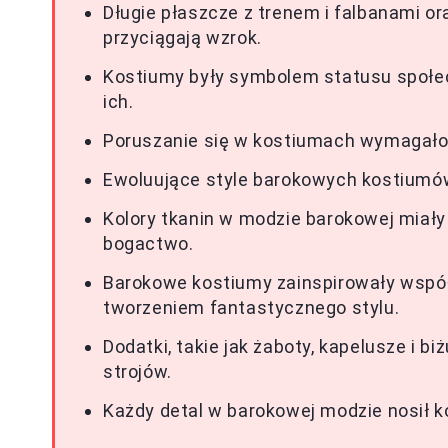
Długie płaszcze z trenem i falbanami or
przyciągają wzrok.
Kostiumy były symbolem statusu społec
ich.
Poruszanie się w kostiumach wymagało 
Ewoluujące style barokowych kostiumów
Kolory tkanin w modzie barokowej miały 
bogactwo.
Barokowe kostiumy zainspirowały współ
tworzeniem fantastycznego stylu.
Dodatki, takie jak żaboty, kapelusze i bi
strojów.
Każdy detal w barokowej modzie nosił k