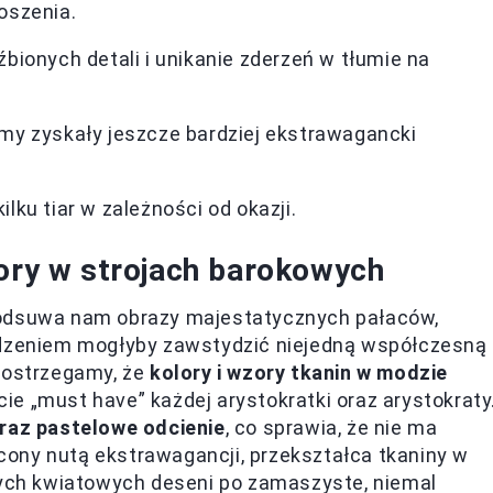
oszenia.
bionych detali i unikanie zderzeń w tłumie na
my zyskały jeszcze bardziej ekstrawagancki
lku tiar w zależności od okazji.
zory w strojach barokowych
podsuwa nam obrazy majestatycznych pałaców,
wodzeniem mogłyby zawstydzić niejedną współczesną
 dostrzegamy, że
kolory i wzory tkanin w modzie
cie „must have” każdej arystokratki oraz arystokraty
oraz pastelowe odcienie
, co sprawia, że nie ma
ony nutą ekstrawagancji, przekształca tkaniny w
tnych kwiatowych deseni po zamaszyste, niemal