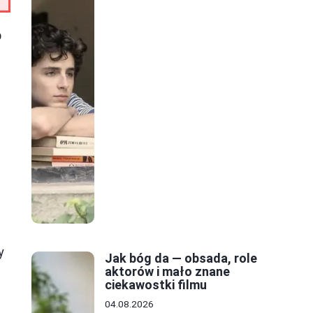
b
e
y
Jak bóg da — obsada, role
aktorów i mało znane
ciekawostki filmu
04.08.2026