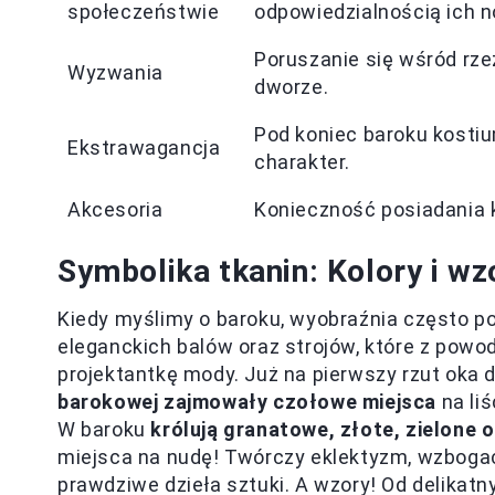
społeczeństwie
odpowiedzialnością ich n
Poruszanie się wśród rzeź
Wyzwania
dworze.
Pod koniec baroku kostiu
Ekstrawagancja
charakter.
Akcesoria
Konieczność posiadania ki
Symbolika tkanin: Kolory i w
Kiedy myślimy o baroku, wyobraźnia często 
eleganckich balów oraz strojów, które z po
projektantkę mody. Już na pierwszy rzut oka
barokowej zajmowały czołowe miejsca
na liś
W baroku
królują granatowe, złote, zielone 
miejsca na nudę! Twórczy eklektyzm, wzbogac
prawdziwe dzieła sztuki. A wzory! Od delika