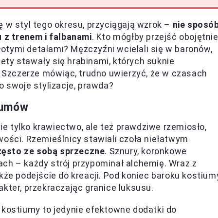
ę w styl tego okresu, przyciągają wzrok –
nie sposó
z trenem i falbanami
. Kto mógłby przejść obojętni
otymi detalami? Mężczyźni wcielali się w baronów,
ty stawały się hrabinami, których suknie
ż. Szczerze mówiąc, trudno uwierzyć, że w czasach
o swoje stylizacje, prawda?
iumów
e tylko krawiectwo, ale też prawdziwe rzemiosło,
wości. Rzemieślnicy stawiali czoła niełatwym
zęsto ze sobą sprzeczne
. Sznury, koronkowe
ch – każdy strój przypominał alchemię. Wraz z
kże podejście do kreacji. Pod koniec baroku kostium
kter, przekraczając granice luksusu.
 kostiumy to jedynie efektowne dodatki do