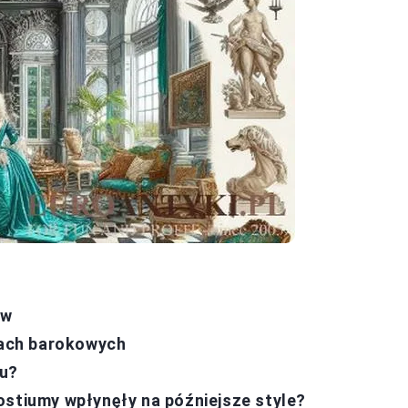
ów
ojach barokowych
lu?
ostiumy wpłynęły na późniejsze style?