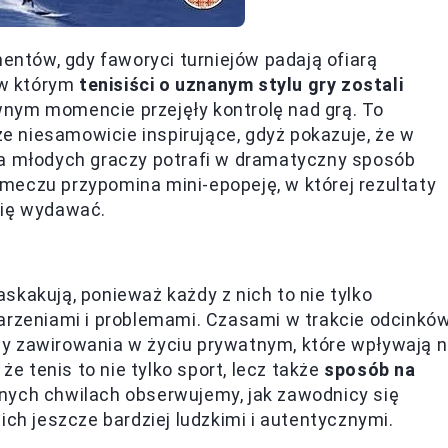
tów, gdy faworyci turniejów padają ofiarą
 w którym
tenisiści o uznanym stylu gry zostali
wnym momencie przejęły kontrolę nad grą. To
kże niesamowicie inspirujące, gdyż pokazuje, że w
ja młodych graczy potrafi w dramatyczny sposób
meczu przypomina mini-epopeję, w której rezultaty
się wydawać.
skakują, ponieważ każdy z nich to nie tylko
marzeniami i problemami. Czasami w trakcie odcinkó
 czy zawirowania w życiu prywatnym, które wpływają 
że tenis to nie tylko sport, lecz także
sposób na
dnych chwilach obserwujemy, jak zawodnicy się
ich jeszcze bardziej ludzkimi i autentycznymi.