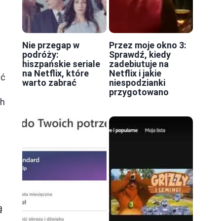
Nie przegap w
Przez moje okno 3:
podróży:
Sprawdź, kiedy
hiszpańskie seriale
zadebiutuje na
na Netflix, które
Netflix i jakie
yć
warto zabrać
niespodzianki
przygotowano
ch
,
ą