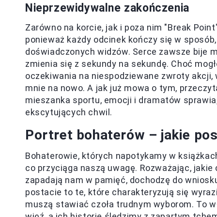
Nieprzewidywalne zakończenia
Zarówno na korcie, jak i poza nim "Break Poin
ponieważ każdy odcinek kończy się w sposób, 
doświadczonych widzów. Serce zawsze bije mi
zmienia się z sekundy na sekundę. Choć mogł
oczekiwania na niespodziewane zwroty akcji,
mnie na nowo. A jak już mowa o tym, przeczyt
mieszanka sportu, emocji i dramatów sprawia,
ekscytujących chwil.
Portret bohaterów – jakie po
Bohaterowie, których napotykamy w książkach,
co przyciąga naszą uwagę. Rozważając, jakie cz
zapadają nam w pamięć, dochodzę do wniosku
postacie to te, które charakteryzują się wyr
muszą stawiać czoła trudnym wyborom. To wła
więź, a ich historie śledzimy z zapartym tche