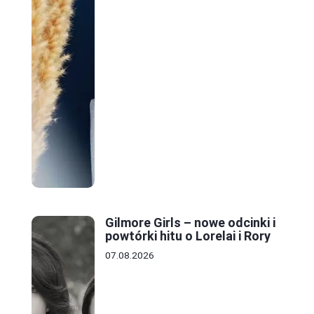
Gilmore Girls – nowe odcinki i
powtórki hitu o Lorelai i Rory
07.08.2026