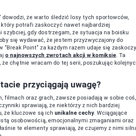
t" dowodzi, że warto śledzić losy tych sportowców,
który potrafi zaskoczyć nawet najbardziej
 szybciej, gdy dostrzegam, że sytuacja na boisku
oby się wydawać, że jestem przyzwyczajony do
 w "Break Point" za każdym razem udaje się zaskocz
aj
o najnowszych zwrotach akcji w komiksie
. Ta
 że chętnie wracam do tej serii, poszukując kolejny
stacie przyciągają uwagę?
 filmach oraz grach, zawsze posiadają w sobie coś
ynniki sprawiają, że niektórzy z nich bardziej
, że kluczowe są ich
unikalne cechy
. Wciągające
azistą osobowością, emocjonalnymi zmaganiami oraz
śnie te elementy sprawiają, że czujemy z nimi siln
m.