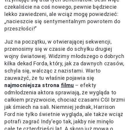
czekaliście na coś nowego, pewnie będziecie
lekko zawiedzeni, ale wciąż mogę powiedzieć:
„nacieszcie się sentymentalnym powrotem do
przeszłości!”
Już na początku, w otwierającej sekwencji,
przenosimy się w czasie do schyłku drugiej
wojny światowej. Widzimy młodszego o dobrych
kilka dekad Forda, który, jak za dawnych czasów,
schyla się, walcząc z nazistami. Warto
zauważyć, że tu właśnie pojawia się
najmocniejsza strona
filmu
– efekty
odmłodzenia aktora sprawiają, że wygląda to
całkiem przyzwoicie, chociaż czasami CGI brzmi
jak śmiech na sali. Niemniej jednak, Harrison
Ford nie tylko świetnie wygląda, ale także wciąż
potrafi zagrać Indy'ego tak, jakby nie minęło
całe te czterdzieści lat. A skoro już mowa o