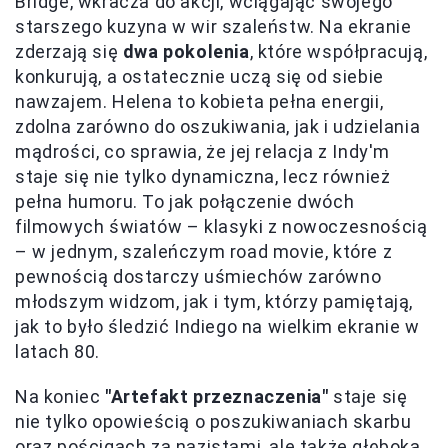
Bridge, wkracza do akcji, wciągając swojego
starszego kuzyna w wir szaleństw. Na ekranie
zderzają się
dwa pokolenia
, które współpracują,
konkurują, a ostatecznie uczą się od siebie
nawzajem. Helena to kobieta pełna energii,
zdolna zarówno do oszukiwania, jak i udzielania
mądrości, co sprawia, że jej relacja z Indy'm
staje się nie tylko dynamiczna, lecz również
pełna humoru. To jak połączenie dwóch
filmowych światów – klasyki z nowoczesnością
– w jednym, szaleńczym road movie, które z
pewnością dostarczy uśmiechów zarówno
młodszym widzom, jak i tym, którzy pamiętają,
jak to było śledzić Indiego na wielkim ekranie w
latach 80.
Na koniec
"Artefakt przeznaczenia"
staje się
nie tylko opowieścią o poszukiwaniach skarbu
oraz pościgach za nazistami, ale także głęboką