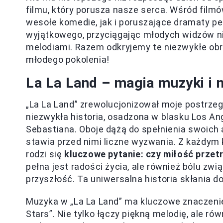
filmu, który porusza nasze serca. Wśród filmó
wesołe komedie, jak i poruszające dramaty pe
wyjątkowego, przyciągając młodych widzów ni
melodiami. Razem odkryjemy te niezwykłe obra
młodego pokolenia!
La La Land – magia muzyki i 
„La La Land” zrewolucjonizował moje postrzega
niezwykła historia, osadzona w blasku Los Ang
Sebastiana. Oboje dążą do spełnienia swoich 
stawia przed nimi liczne wyzwania. Z każdym 
rodzi się
kluczowe pytanie: czy miłość prze
pełna jest radości życia, ale również bólu z
przyszłość. Ta uniwersalna historia skłania do
Muzyka w „La La Land” ma kluczowe znaczenie
Stars”. Nie tylko łączy piękną melodię, ale r