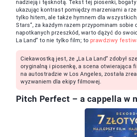
nadzieją i tęsknotą. Tekst tej piosenki, boga
ukazując kontrast pomiędzy marzeniami a rzec
tylko hitem, ale także hymnem dla wszystkich
Stars”, za każdym razem przypominam sobie o p
napotkanych przeszkód, warto dążyć do swoich
La Land” to nie tylko film; to
prawdziwy festiwa
Ciekawostką jest, że „La La Land” zdobył s
oryginalną i piosenkę, a scena otwierająca 
na autostradzie w Los Angeles, została zrea
wyzwaniem dla ekipy filmowej.
Pitch Perfect – a cappella w