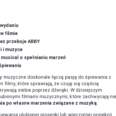
 wydaniu
w filmie
ez przeboje ABBY
i i muzyce
musical o spełnianiu marzeń
 śpiewaniu
my muzyczne doskonale łączą pasję do śpiewania z
 filmy, które sprawiają, że czuję się częścią
krywają siebie poprzez dźwięki. W dzisiejszym
ulubionymi filmami muzycznymi, które zachwycają ni
ania po własne marzenia związane z muzyką
.
iewania ulubionej piosenki lub wieczornej projekcji