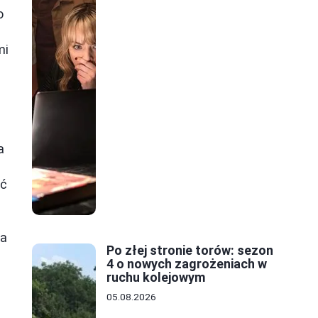
o
mi
a
ść
na
Po złej stronie torów: sezon
4 o nowych zagrożeniach w
ruchu kolejowym
05.08.2026