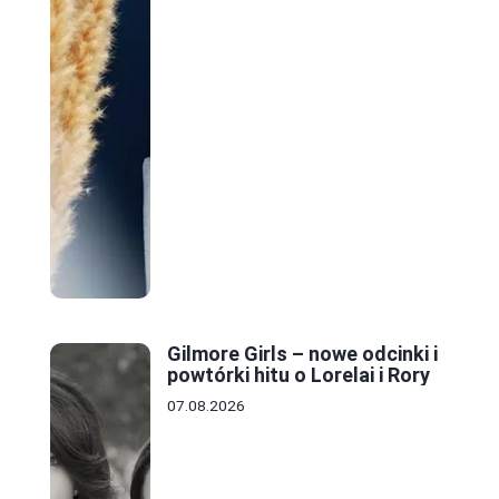
Gilmore Girls – nowe odcinki i
powtórki hitu o Lorelai i Rory
07.08.2026