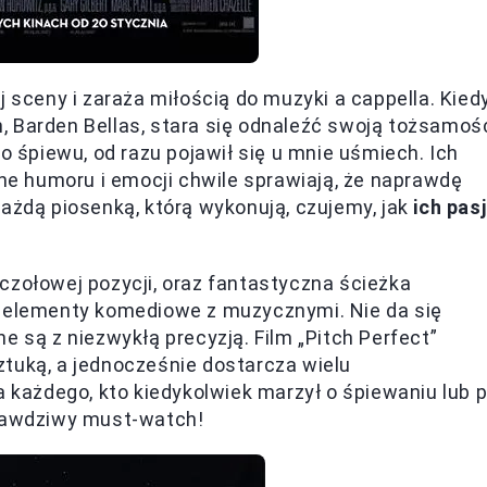
j sceny i zaraża miłością do muzyki a cappella. Kied
, Barden Bellas, stara się odnaleźć swoją tożsamoś
śpiewu, od razu pojawił się u mnie uśmiech. Ich
łne humoru i emocji chwile sprawiają, że naprawdę
każdą piosenką, którą wykonują, czujemy, jak
ich pas
czołowej pozycji, oraz fantastyczna ścieżka
y elementy komediowe z muzycznymi. Nie da się
e są z niezwykłą precyzją. Film „Pitch Perfect”
tuką, a jednocześnie dostarcza wielu
ażdego, kto kiedykolwiek marzył o śpiewaniu lub 
prawdziwy must-watch!