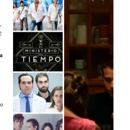
y
ć
ja
po