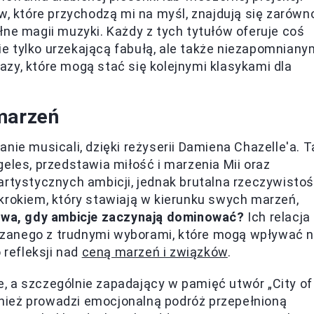
w, które przychodzą mi na myśl, znajdują się zarówn
łne magii muzyki. Każdy z tych tytułów oferuje coś
e tylko urzekającą fabułą, ale także niezapomniany
zy, które mogą stać się kolejnymi klasykami dla
marzeń
nie musicali, dzięki reżyserii Damiena Chazelle'a. T
eles, przedstawia miłość i marzenia Mii oraz
artystycznych ambicji, jednak brutalna rzeczywisto
krokiem, który stawiają w kierunku swych marzeń,
trwa, gdy ambicje zaczynają dominować?
Ich relacja
wiązanego z trudnymi wyborami, które mogą wpływać 
 refleksji nad
ceną marzeń i związków
.
, a szczególnie zapadający w pamięć utwór „City of
ównież prowadzi emocjonalną podróż przepełnioną