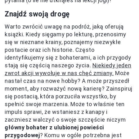
pytania (o ile nie utknąłeś na lekcji jogi)!
Znajdź swoją drogę
Warto zwrócić uwagę na podróż, jaką oferują
książki. Kiedy sięgamy po lekturę, przenosimy
się w nieznane krainy, poznajemy niezwykłe
postacie oraz ich historie. Często
identyfikujemy się z bohaterami, a ich przygody
stają się częścią naszego życia.
Niekiedy jeden
zwrot akcji wywołuje w nas chęć zmiany.
Może
nastał czas na nowe hobby? A może przyszedł
moment, aby rozważyć nową karierę? Zainspiruj
się postacią, która porzuciła wszystko, by
spełnić swoje marzenia. Może to właśnie ten
impuls sprawi, że wstaniesz z kanapy i
zaczniesz walczyć o swoje szczęście niczym
główny bohater z ulubionej powieści
przygodowej
? Komu w ogóle potrzebna jest