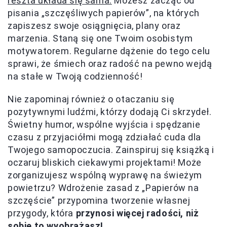
reszta układa się sama.
Możesz zacząć od
pisania „szczęśliwych papierów”, na których
zapiszesz swoje osiągnięcia, plany oraz
marzenia. Staną się one Twoim osobistym
motywatorem. Regularne dążenie do tego celu
sprawi, że śmiech oraz radość na pewno wejdą
na stałe w Twoją codzienność!
Nie zapominaj również o otaczaniu się
pozytywnymi ludźmi, którzy dodają Ci skrzydeł.
Świetny humor, wspólne wyjścia i spędzanie
czasu z przyjaciółmi mogą zdziałać cuda dla
Twojego samopoczucia. Zainspiruj się książką i
oczaruj bliskich ciekawymi projektami! Może
zorganizujesz wspólną wyprawę na świeżym
powietrzu? Wdrożenie zasad z „Papierów na
szczęście” przypomina tworzenie własnej
przygody, która
przynosi więcej radości, niż
sobie to wyobrażasz!