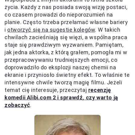
życia. Każdy z nas posiada swoją wizję postaci,
co czasem prowadzi do nieporozumień na
planie. Często trzeba przełamać własne bariery
i
otworzyć się na sugestie kolegów
. W takich
chwilach zacieśniają się więzi, a wspólna praca
staje się prawdziwym wyzwaniem. Pamiętam,
jak jedna aktorka, z którą grałem, pomogła mi w
przepracowywaniu trudniejszych emocji, co
doprowadziło do eksplozji naszej chemii na
ekranie i przyniosło świetny efekt. To właśnie te
intensywne chwile tworzą magię filmu. Jeżeli
temat cię interesuje, przeczytaj
recenzję
komedii Alibi.com 2 i sprawdź, czy warto ją
zobaczyć
.